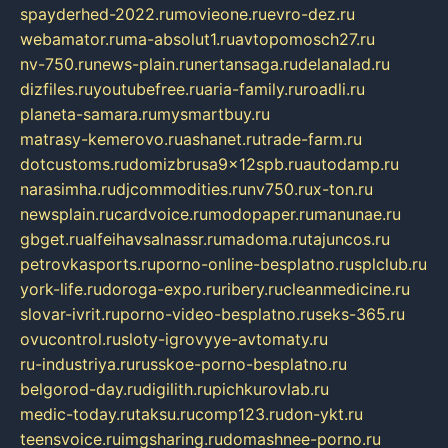
spayderhed-2022.ru
movieone.ru
evro-dez.ru
webamator.ru
ma-absolut1.ru
avtopomosch27.ru
nv-750.ru
news-plain.ru
nertansaga.ru
delanalad.ru
dizfiles.ru
youtubefree.ru
aria-family.ru
roadli.ru
planeta-samara.ru
mysmartbuy.ru
matrasy-kemerovo.ru
ashanet.ru
trade-farm.ru
dotcustoms.ru
domizbrusa9x12spb.ru
autodamp.ru
narasimha.ru
djcommodities.ru
nv750.ru
x-ton.ru
newsplain.ru
cardvoice.ru
modopaper.ru
manunae.ru
gbget.ru
alfeihavsalnassr.ru
madoma.ru
tajuncos.ru
petrovkasports.ru
porno-online-besplatno.ru
splclub.ru
york-life.ru
doroga-expo.ru
ribery.ru
cleanmedicine.ru
slovar-ivrit.ru
porno-video-besplatno.ru
seks-365.ru
ovucontrol.ru
sloty-igrovyye-avtomaty.ru
ru-industriya.ru
russkoe-porno-besplatno.ru
belgorod-day.ru
digilith.ru
pichkurovlab.ru
medic-today.ru
taksu.ru
comp123.ru
don-ykt.ru
teensvoice.ru
imgsharing.ru
domashnee-porno.ru