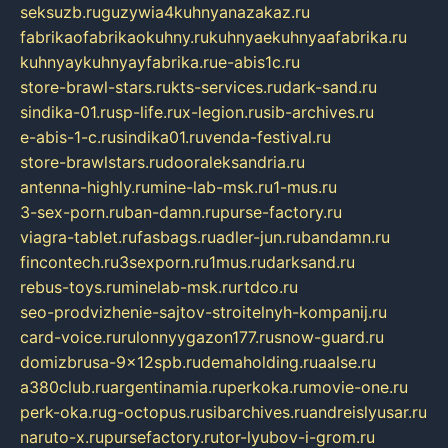
seksuzb.ru
guzywia4kuhnyanazakaz.ru
fabrikaofabrikaokuhny.ru
kuhnyaekuhnyaafabrika.ru
kuhnyaykuhnyayfabrika.ru
e-abis1c.ru
store-brawl-stars.ru
kts-services.ru
dark-sand.ru
sindika-01.ru
sp-life.ru
x-legion.ru
sib-archives.ru
e-abis-1-c.ru
sindika01.ru
venda-festival.ru
store-brawlstars.ru
dooraleksandria.ru
antenna-highly.ru
mine-lab-msk.ru
1-mus.ru
3-sex-porn.ru
ban-damn.ru
purse-factory.ru
viagra-tablet.ru
fasbags.ru
adler-jun.ru
bandamn.ru
fincontech.ru
3sexporn.ru
1mus.ru
darksand.ru
rebus-toys.ru
minelab-msk.ru
rtdco.ru
seo-prodvizhenie-sajtov-stroitelnyh-kompanij.ru
card-voice.ru
rulonnyygazon177.ru
snow-guard.ru
domizbrusa-9x12spb.ru
demaholding.ru
aalse.ru
a380club.ru
argentinamia.ru
perkoka.ru
movie-one.ru
perk-oka.ru
g-octopus.ru
sibarchives.ru
andreislyusar.ru
naruto-x.ru
pursefactory.ru
tor-lyubov-i-grom.ru