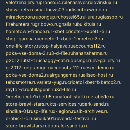
velotrenajery.ru
pronso54.ru
lenasever.ru
lovinskix.ru
show-pets.ru
smartnews03.ru
discofoxworld.ru
miraclecoon.ru
pongup.ru
hostel65.ru
liura.ru
glasspb.ru
firehunters.ru
gribowo.ru
gnalis.ru
bulkitula.ru
hometown-france.ru
1-xbeticricetc-1-xbetti-5.ru
shop-garena.ru
cricetc-1-xbetr-1-xbetcc-2.ru
one-life-story.ru
top-halyava.ru
accounts112.ru
poka-vse-doma-2.ru
3-d-file.ru
hahahaharms.ru
g2012.ru
tst-1.ru
shaggy-cat.ru
opsmgr.ru
ev-gallery.ru
g-2012.ru
ops-mgr.ru
accounts-112.ru
csm-demo.ru
poka-vse-doma2.ru
airgungames.ru
allseo-host.ru
tehosmotre.ru
varieta-yug.ru
cricetc1xbetr1xbetcc2.ru
raytor-d.ru
atillagunn.ru
3d-file.ru
1xbeticricetc1xbetti5.ru
uafoot-statti.ru
e-abis1c.ru
store-brawl-stars.ru
kts-services.ru
dark-sand.ru
sindika-01.ru
sp-life.ru
x-legion.ru
sib-archives.ru
e-abis-1-c.ru
sindika01.ru
venda-festival.ru
store-brawlstars.ru
dooraleksandria.ru