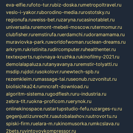
eva-elfie.ru
foto-tur.ru
biz-doska.ru
metropoltravel.ru
veslo-i-yakor.ru
borodino-media.ru
rostotsky.ru
regionufa.ru
weiss-bet.ru
zaryna.ru
casinotablet.ru
universalia.ru
remont-mebeli-moscow.ru
termomur.ru
clubfisher.ru
remstirufa.ru
erdamchi.ru
doramamama.ru
muraviovka-park.ru
worldofwoman.ru
clean-dreams.ru
arkrym.ru
kristinita.ru
dircomputer.ru
healthenter.ru
textexperts.ru
pivnaya-kruzhka.ru
kinofilmy-2021.ru
demolalapaluza.ru
tanyavanya.ru
remstir-tolyatti.ru
msdip.ru
jdol.ru
sokolovr.ru
newtech-spb.ru
rezemkleim.ru
massage-tai.ru
seonub.ru
zvonitut.ru
biolisichka24.ru
mncraft-download.ru
algoritm-sistema.ru
godflesh.ru
ru-industria.ru
zebra-tlt.ru
okna-proficom.ru
erynok.ru
onlinekinospace.ru
startupstudio-fefu.ru
zarges-ru.ru
gegenjustizunrecht.ru
autobalashov.ru
utrovortu.ru
spiski-firm.ru
elara-m.ru
kinomusorka.ru
mkcslava.ru
2bets.ru
vintovoykompressor.ru