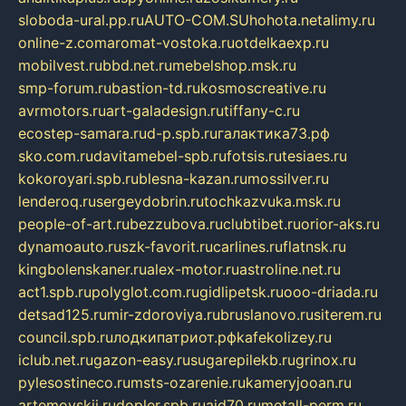
sloboda-ural.pp.ru
AUTO-COM.SU
hohota.net
alimy.ru
online-z.com
aromat-vostoka.ru
otdelkaexp.ru
mobilvest.ru
bbd.net.ru
mebelshop.msk.ru
smp-forum.ru
bastion-td.ru
kosmoscreative.ru
avrmotors.ru
art-galadesign.ru
tiffany-c.ru
ecostep-samara.ru
d-p.spb.ru
галактика73.рф
sko.com.ru
davitamebel-spb.ru
fotsis.ru
tesiaes.ru
kokoroyari.spb.ru
blesna-kazan.ru
mossilver.ru
lenderoq.ru
sergeydobrin.ru
tochkazvuka.msk.ru
people-of-art.ru
bezzubova.ru
clubtibet.ru
orior-aks.ru
dynamoauto.ru
szk-favorit.ru
carlines.ru
flatnsk.ru
kingbolenskaner.ru
alex-motor.ru
astroline.net.ru
act1.spb.ru
polyglot.com.ru
gidlipetsk.ru
ooo-driada.ru
detsad125.ru
mir-zdoroviya.ru
bruslanovo.ru
siterem.ru
council.spb.ru
лодкипатриот.рф
kafekolizey.ru
iclub.net.ru
gazon-easy.ru
sugarepilekb.ru
grinox.ru
pylesostineco.ru
msts-ozarenie.ru
kameryjooan.ru
artemovskij.ru
dopler.spb.ru
aid70.ru
metall-perm.ru