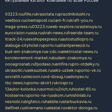
Актуальный каталог компаний по всей России
03223.ru
ufille.ru
krasotata.ru
prazdnikdushi.ru
veetbox.ru
cinemapost.ru
ciam-fr.ru
kraft-you.ru
mega-press.ru
03223.ru
web-explore.ru
rastenuya.ru
eurovision-russia.ru
strah-news.ru
freeride-team.ru
itrack-24.ru
sexshopexpress.ru
autostudiopro.ru
alabuga-cityhotel.ru
pornv.ru
atlantpereezd.ru
bud-em-znakomye.ru
a-cdc.ru
elektrostal-news.ru
korolevremont-market.ru
budem-znakomye.ru
oooagrosnab.ru
fpodaso.ru
emfire.ru
pro-otdelky.ru
ukrasotki.ru
seksuzbek.ru
seks-uzbek.ru
porno-vk.ru
sovratili.ru
olecoon.ru
vd-dosug.ru
adonyev.ru
rbc-news.ru
porno-skvirt.ru
krospr.ru
13autor-kolonka.ru
sormol.ru
2rich.ru
hostel-65.ru
hostserve.ru
porno-na-russkom.ru
mishinlab.ru
neznobi.ru
bigfatcc.ru
habble.ru
starbucksvia.ru
delfinet.ru
silvernano.ru
elestal.ru
vektor-doroga.ru