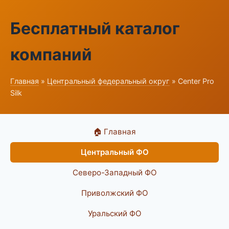
Бесплатный каталог
компаний
Главная
»
Центральный федеральный округ
» Center Pro
Silk
🏠 Главная
Центральный ФО
Северо-Западный ФО
Приволжский ФО
Уральский ФО