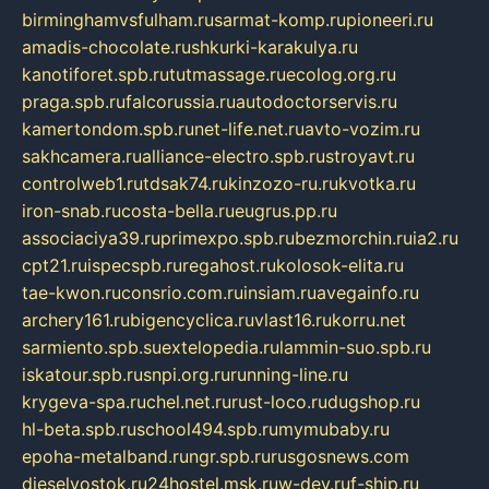
birminghamvsfulham.ru
sarmat-komp.ru
pioneeri.ru
amadis-chocolate.ru
shkurki-karakulya.ru
kanotiforet.spb.ru
tutmassage.ru
ecolog.org.ru
praga.spb.ru
falcorussia.ru
autodoctorservis.ru
kamertondom.spb.ru
net-life.net.ru
avto-vozim.ru
sakhcamera.ru
alliance-electro.spb.ru
stroyavt.ru
controlweb1.ru
tdsak74.ru
kinzozo-ru.ru
kvotka.ru
iron-snab.ru
costa-bella.ru
eugrus.pp.ru
associaciya39.ru
primexpo.spb.ru
bezmorchin.ru
ia2.ru
cpt21.ru
ispecspb.ru
regahost.ru
kolosok-elita.ru
tae-kwon.ru
consrio.com.ru
insiam.ru
avegainfo.ru
archery161.ru
bigencyclica.ru
vlast16.ru
korru.net
sarmiento.spb.su
extelopedia.ru
lammin-suo.spb.ru
iskatour.spb.ru
snpi.org.ru
running-line.ru
krygeva-spa.ru
chel.net.ru
rust-loco.ru
dugshop.ru
hl-beta.spb.ru
school494.spb.ru
mymubaby.ru
epoha-metalband.ru
ngr.spb.ru
rusgosnews.com
dieselvostok.ru
24hostel.msk.ru
w-dev.ru
f-ship.ru