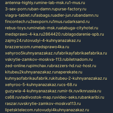
antenna-highly.ru
mine-lab-msk.ru
1-mus.ru
3-sex-porn.ru
ban-damn.ru
purse-factory.ru
viagra-tablet.ru
fasbags.ru
adler-jun.ru
bandamn.ru
fincontech.ru
3sexporn.ru
1mus.ru
darksand.ru
rebus-toys.ru
minelab-msk.ru
alabuga-cityhotel.ru
medsprawo-4-ka.ru
2864420.ru
blagodarenie-spb.ru
zajmy24.ru
tovudyi-4-kuhnyanazakaz.ru
brazzerscom.ru
medsprawo4ka.ru
xehyroo5kuhnyanazakaz.ru
fabrikayfabrikaefabrika.ru
vskrytie-zamkov-moskva-113.ru
biletnadom.ru
zed-online.ru
pimchax.ru
brazzers-hd.ru
z-host.ru
kitubeu2kuhnyanazakaz.ru
naperekate.ru
kuhnyaofabrikaufabrik.ru
kitubeu-2-kuhnyanazakaz.ru
xehyroo-5-kuhnyanazakaz.ru
cs-68.ru
guzywia-4-kuhnyanazakaz.ru
mir-tk.ru
vlknrussia.ru
cs68.ru
vladivostok-map.ru
video-seks.ru
bankaribi.ru
raszar.ru
vskrytie-zamkov-moskva113.ru
lipetsktelecom.ru
tovudyi4kuhnyanazakaz.ru