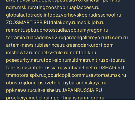
ndm.msk.ru
ratingzooshop.ru
apiaccess.ru
globalautotrade.info
bezverhovskoe.ru
drsschool.ru
ZOOSMART.SPB.RU
dalakony.ru
medikijob.ru
remontt.spb.ru
photostudia.spb.ru
myragon.ru
terramia.ru
academy62.ru
gardengallereya.ru
rti.com.ru
artem-news.ru
biserinca.ru
krasnodarkurort.com
imshowtv.ru
mebel-v-tule.ru
mobtopik.ru
pcsecurity.net.ru
tool-sib.ru
multimetrunit.ru
sp-tour.ru
fan-cs.ru
santeh-russia.ru
symbian9.net.ru
DSHAIR.RU
tmmotors.spb.ru
xjocuricopii.com
musavtomat.msk.ru
obustrojdom.ru
sovetcik.ru
ybaranovskaya.ru
ppknews.ru
cult-alshei.ru
JAPANRUSSIA.RU
proekciyamebel.ru
imper-finans.ru
rim.org.ru
glamourai.ru
brassminus.ru
zabor-pro.ru
ftn.pp.ru
dorogoe58.ru
laimengpacker.ru
kuzova-zapchasti.ru
sageerp.ru
taxodrom.ru
dsrazvitie.ru
hardcity.net.ru
ratinghomegames.ru
topservice25.ru
gubernyan.ru