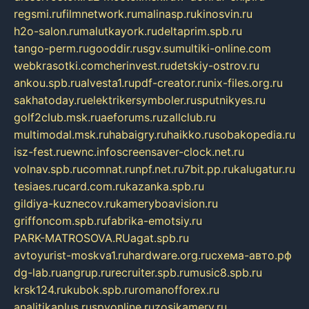
regsmi.ru
filmnetwork.ru
malinasp.ru
kinosvin.ru
h2o-salon.ru
malutkayork.ru
deltaprim.spb.ru
tango-perm.ru
gooddir.ru
sgv.su
multiki-online.com
webkrasotki.com
cherinvest.ru
detskiy-ostrov.ru
ankou.spb.ru
alvesta1.ru
pdf-creator.ru
nix-files.org.ru
sakhatoday.ru
elektrikersymboler.ru
sputnikyes.ru
golf2club.msk.ru
aeforums.ru
zallclub.ru
multimodal.msk.ru
habaigry.ru
haikko.ru
sobakopedia.ru
isz-fest.ru
ewnc.info
screensaver-clock.net.ru
volnav.spb.ru
comnat.ru
npf.net.ru
7bit.pp.ru
kalugatur.ru
tesiaes.ru
card.com.ru
kazanka.spb.ru
gildiya-kuznecov.ru
kameryboavision.ru
griffoncom.spb.ru
fabrika-emotsiy.ru
PARK-MATROSOVA.RU
agat.spb.ru
avtoyurist-moskva1.ru
hardware.org.ru
схема-авто.рф
dg-lab.ru
angrup.ru
recruiter.spb.ru
music8.spb.ru
krsk124.ru
kubok.spb.ru
romanofforex.ru
analitikaplus.ru
spyonline.ru
zosikamery.ru