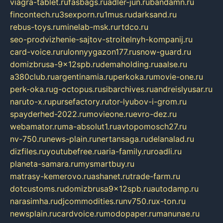
viagra-tablet.ru
fasbags.ru
adler-jun.ru
bandamn.ru
fincontech.ru
3sexporn.ru
1mus.ru
darksand.ru
rebus-toys.ru
minelab-msk.ru
rtdco.ru
seo-prodvizhenie-sajtov-stroitelnyh-kompanij.ru
card-voice.ru
rulonnyygazon177.ru
snow-guard.ru
domizbrusa-9x12spb.ru
demaholding.ru
aalse.ru
a380club.ru
argentinamia.ru
perkoka.ru
movie-one.ru
perk-oka.ru
g-octopus.ru
sibarchives.ru
andreislyusar.ru
naruto-x.ru
pursefactory.ru
tor-lyubov-i-grom.ru
spayderhed-2022.ru
movieone.ru
evro-dez.ru
webamator.ru
ma-absolut1.ru
avtopomosch27.ru
nv-750.ru
news-plain.ru
nertansaga.ru
delanalad.ru
dizfiles.ru
youtubefree.ru
aria-family.ru
roadli.ru
planeta-samara.ru
mysmartbuy.ru
matrasy-kemerovo.ru
ashanet.ru
trade-farm.ru
dotcustoms.ru
domizbrusa9x12spb.ru
autodamp.ru
narasimha.ru
djcommodities.ru
nv750.ru
x-ton.ru
newsplain.ru
cardvoice.ru
modopaper.ru
manunae.ru