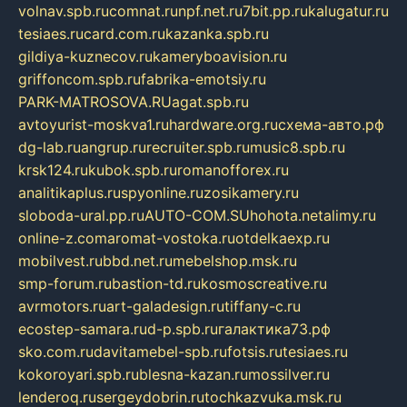
volnav.spb.ru
comnat.ru
npf.net.ru
7bit.pp.ru
kalugatur.ru
tesiaes.ru
card.com.ru
kazanka.spb.ru
gildiya-kuznecov.ru
kameryboavision.ru
griffoncom.spb.ru
fabrika-emotsiy.ru
PARK-MATROSOVA.RU
agat.spb.ru
avtoyurist-moskva1.ru
hardware.org.ru
схема-авто.рф
dg-lab.ru
angrup.ru
recruiter.spb.ru
music8.spb.ru
krsk124.ru
kubok.spb.ru
romanofforex.ru
analitikaplus.ru
spyonline.ru
zosikamery.ru
sloboda-ural.pp.ru
AUTO-COM.SU
hohota.net
alimy.ru
online-z.com
aromat-vostoka.ru
otdelkaexp.ru
mobilvest.ru
bbd.net.ru
mebelshop.msk.ru
smp-forum.ru
bastion-td.ru
kosmoscreative.ru
avrmotors.ru
art-galadesign.ru
tiffany-c.ru
ecostep-samara.ru
d-p.spb.ru
галактика73.рф
sko.com.ru
davitamebel-spb.ru
fotsis.ru
tesiaes.ru
kokoroyari.spb.ru
blesna-kazan.ru
mossilver.ru
lenderoq.ru
sergeydobrin.ru
tochkazvuka.msk.ru