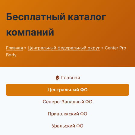
Бесплатный каталог
компаний
Главная
»
Центральный федеральный округ
» Center Pro
Body
🏠 Главная
Центральный ФО
Северо-Западный ФО
Приволжский ФО
Уральский ФО