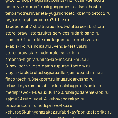
poka-vse-doma2.ru
airgungames.ru
allseo-host.ru
tehosmotre.ru
varieta-yug.ru
cricetc1xbetr1xbetcc2.ru
raytor-d.ru
atillagunn.ru
3d-file.ru
1xbeticricetc1xbetti5.ru
uafoot-statti.ru
e-abis1c.ru
store-brawl-stars.ru
kts-services.ru
dark-sand.ru
sindika-01.ru
sp-life.ru
x-legion.ru
sib-archives.ru
e-abis-1-c.ru
sindika01.ru
venda-festival.ru
store-brawlstars.ru
dooraleksandria.ru
antenna-highly.ru
mine-lab-msk.ru
1-mus.ru
3-sex-porn.ru
ban-damn.ru
purse-factory.ru
viagra-tablet.ru
fasbags.ru
adler-jun.ru
bandamn.ru
fincontech.ru
3sexporn.ru
1mus.ru
darksand.ru
rebus-toys.ru
minelab-msk.ru
alabuga-cityhotel.ru
medsprawo-4-ka.ru
2864420.ru
blagodarenie-spb.ru
zajmy24.ru
tovudyi-4-kuhnyanazakaz.ru
brazzerscom.ru
medsprawo4ka.ru
xehyroo5kuhnyanazakaz.ru
fabrikayfabrikaefabrika.ru