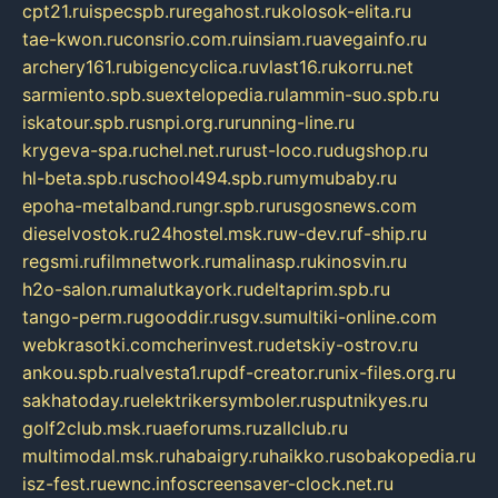
cpt21.ru
ispecspb.ru
regahost.ru
kolosok-elita.ru
tae-kwon.ru
consrio.com.ru
insiam.ru
avegainfo.ru
archery161.ru
bigencyclica.ru
vlast16.ru
korru.net
sarmiento.spb.su
extelopedia.ru
lammin-suo.spb.ru
iskatour.spb.ru
snpi.org.ru
running-line.ru
krygeva-spa.ru
chel.net.ru
rust-loco.ru
dugshop.ru
hl-beta.spb.ru
school494.spb.ru
mymubaby.ru
epoha-metalband.ru
ngr.spb.ru
rusgosnews.com
dieselvostok.ru
24hostel.msk.ru
w-dev.ru
f-ship.ru
regsmi.ru
filmnetwork.ru
malinasp.ru
kinosvin.ru
h2o-salon.ru
malutkayork.ru
deltaprim.spb.ru
tango-perm.ru
gooddir.ru
sgv.su
multiki-online.com
webkrasotki.com
cherinvest.ru
detskiy-ostrov.ru
ankou.spb.ru
alvesta1.ru
pdf-creator.ru
nix-files.org.ru
sakhatoday.ru
elektrikersymboler.ru
sputnikyes.ru
golf2club.msk.ru
aeforums.ru
zallclub.ru
multimodal.msk.ru
habaigry.ru
haikko.ru
sobakopedia.ru
isz-fest.ru
ewnc.info
screensaver-clock.net.ru