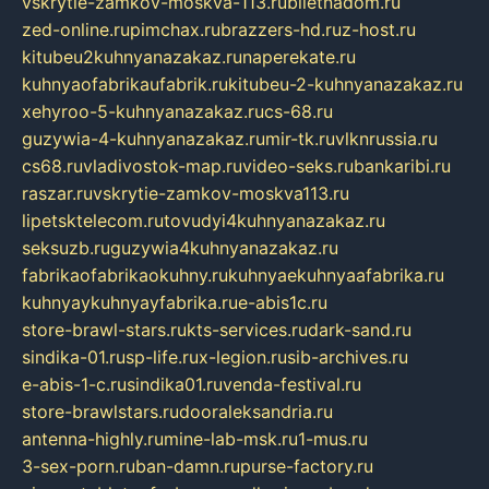
vskrytie-zamkov-moskva-113.ru
biletnadom.ru
zed-online.ru
pimchax.ru
brazzers-hd.ru
z-host.ru
kitubeu2kuhnyanazakaz.ru
naperekate.ru
kuhnyaofabrikaufabrik.ru
kitubeu-2-kuhnyanazakaz.ru
xehyroo-5-kuhnyanazakaz.ru
cs-68.ru
guzywia-4-kuhnyanazakaz.ru
mir-tk.ru
vlknrussia.ru
cs68.ru
vladivostok-map.ru
video-seks.ru
bankaribi.ru
raszar.ru
vskrytie-zamkov-moskva113.ru
lipetsktelecom.ru
tovudyi4kuhnyanazakaz.ru
seksuzb.ru
guzywia4kuhnyanazakaz.ru
fabrikaofabrikaokuhny.ru
kuhnyaekuhnyaafabrika.ru
kuhnyaykuhnyayfabrika.ru
e-abis1c.ru
store-brawl-stars.ru
kts-services.ru
dark-sand.ru
sindika-01.ru
sp-life.ru
x-legion.ru
sib-archives.ru
e-abis-1-c.ru
sindika01.ru
venda-festival.ru
store-brawlstars.ru
dooraleksandria.ru
antenna-highly.ru
mine-lab-msk.ru
1-mus.ru
3-sex-porn.ru
ban-damn.ru
purse-factory.ru