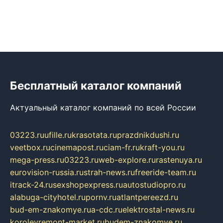
Бесплатный каталог компаний
Актуальный каталог компаний по всей России
03223.ru
ufille.ru
krasotata.ru
prazdnikdushi.ru
veetbox.ru
cinemapost.ru
ciam-fr.ru
kraft-you.ru
mega-press.ru
03223.ru
web-explore.ru
rastenuya.ru
eurovision-russia.ru
strah-news.ru
freeride-team.ru
itrack-24.ru
sexshopexpress.ru
autostudiopro.ru
alabuga-cityhotel.ru
pornv.ru
atlantpereezd.ru
bud-em-znakomye.ru
a-cdc.ru
elektrostal-news.ru
korolevremont-market.ru
budem-znakomye.ru