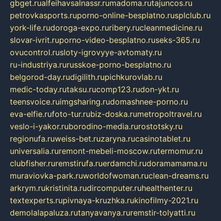
gbget.ru
alfeihavsalnassr.ru
madoma.ru
tajuncos.ru
petrovkasports.ru
porno-online-besplatno.ru
splclub.ru
york-life.ru
doroga-expo.ru
ribery.ru
cleanmedicine.ru
slovar-ivrit.ru
porno-video-besplatno.ru
seks-365.ru
ovucontrol.ru
sloty-igrovyye-avtomaty.ru
ru-industriya.ru
russkoe-porno-besplatno.ru
belgorod-day.ru
digilith.ru
pichkurovlab.ru
medic-today.ru
taksu.ru
comp123.ru
don-ykt.ru
teensvoice.ru
imgsharing.ru
domashnee-porno.ru
eva-elfie.ru
foto-tur.ru
biz-doska.ru
metropoltravel.ru
veslo-i-yakor.ru
borodino-media.ru
rostotsky.ru
regionufa.ru
weiss-bet.ru
zaryna.ru
casinotablet.ru
universalia.ru
remont-mebeli-moscow.ru
termomur.ru
clubfisher.ru
remstirufa.ru
erdamchi.ru
doramamama.ru
muraviovka-park.ru
worldofwoman.ru
clean-dreams.ru
arkrym.ru
kristinita.ru
dircomputer.ru
healthenter.ru
textexperts.ru
pivnaya-kruzhka.ru
kinofilmy-2021.ru
demolalapaluza.ru
tanyavanya.ru
remstir-tolyatti.ru