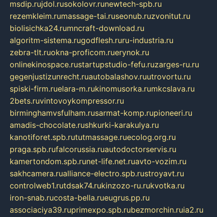
msdip.ru
jdol.ru
sokolovr.ru
newtech-spb.ru
rezemkleim.ru
massage-tai.ru
seonub.ru
zvonitut.ru
biolisichka24.ru
mncraft-download.ru
algoritm-sistema.ru
godflesh.ru
ru-industria.ru
zebra-tlt.ru
okna-proficom.ru
erynok.ru
onlinekinospace.ru
startupstudio-fefu.ru
zarges-ru.ru
gegenjustizunrecht.ru
autobalashov.ru
utrovortu.ru
spiski-firm.ru
elara-m.ru
kinomusorka.ru
mkcslava.ru
2bets.ru
vintovoykompressor.ru
birminghamvsfulham.ru
sarmat-komp.ru
pioneeri.ru
amadis-chocolate.ru
shkurki-karakulya.ru
kanotiforet.spb.ru
tutmassage.ru
ecolog.org.ru
praga.spb.ru
falcorussia.ru
autodoctorservis.ru
kamertondom.spb.ru
net-life.net.ru
avto-vozim.ru
sakhcamera.ru
alliance-electro.spb.ru
stroyavt.ru
controlweb1.ru
tdsak74.ru
kinzozo-ru.ru
kvotka.ru
iron-snab.ru
costa-bella.ru
eugrus.pp.ru
associaciya39.ru
primexpo.spb.ru
bezmorchin.ru
ia2.ru