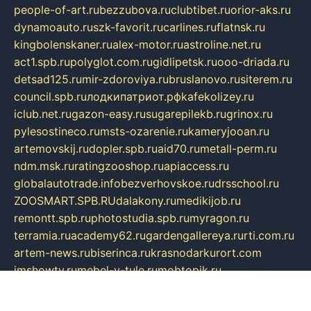
people-of-art.ru
bezzubova.ru
clubtibet.ru
orior-aks.ru
dynamoauto.ru
szk-favorit.ru
carlines.ru
flatnsk.ru
kingbolenskaner.ru
alex-motor.ru
astroline.net.ru
act1.spb.ru
polyglot.com.ru
gidlipetsk.ru
ooo-driada.ru
detsad125.ru
mir-zdoroviya.ru
bruslanovo.ru
siterem.ru
council.spb.ru
лодкипатриот.рф
kafekolizey.ru
iclub.net.ru
gazon-easy.ru
sugarepilekb.ru
grinox.ru
pylesostineco.ru
msts-ozarenie.ru
kameryjooan.ru
artemovskij.ru
dopler.spb.ru
aid70.ru
metall-perm.ru
ndm.msk.ru
ratingzooshop.ru
apiaccess.ru
globalautotrade.info
bezverhovskoe.ru
drsschool.ru
ZOOSMART.SPB.RU
dalakony.ru
medikijob.ru
remontt.spb.ru
photostudia.spb.ru
myragon.ru
terramia.ru
academy62.ru
gardengallereya.ru
rti.com.ru
artem-news.ru
biserinca.ru
krasnodarkurort.com
imshowtv.ru
mebel-v-tule.ru
mobtopik.ru
pcsecurity.net.ru
tool-sib.ru
multimetrunit.ru
sp-tour.ru
fan-cs.ru
santeh-russia.ru
symbian9.net.ru
DSHAIR.RU