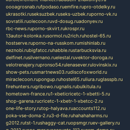
oooagrosnab.ru
fpodaso.ru
emfire.ru
pro-otdelky.ru
ukrasotki.ru
seksuzbek.ru
seks-uzbek.ru
porno-vk.ru
sovratili.ru
olecoon.ru
vd-dosug.ru
adonyev.ru
rbc-news.ru
porno-skvirt.ru
krospr.ru
13autor-kolonka.ru
sormol.ru
2rich.ru
hostel-65.ru
hostserve.ru
porno-na-russkom.ru
mishinlab.ru
neznobi.ru
bigfatcc.ru
habble.ru
starbucksvia.ru
delfinet.ru
silvernano.ru
elestal.ru
vektor-doroga.ru
velotrenajery.ru
pronso54.ru
lenasever.ru
lovinskix.ru
show-pets.ru
smartnews03.ru
discofoxworld.ru
miraclecoon.ru
pongup.ru
hostel65.ru
liura.ru
glasspb.ru
firehunters.ru
gribowo.ru
gnalis.ru
bulkitula.ru
hometown-france.ru
1-xbeticricetc-1-xbetti-5.ru
shop-garena.ru
cricetc-1-xbetr-1-xbetcc-2.ru
one-life-story.ru
top-halyava.ru
accounts112.ru
poka-vse-doma-2.ru
3-d-file.ru
hahahaharms.ru
g2012.ru
tst-1.ru
shaggy-cat.ru
opsmgr.ru
ev-gallery.ru
g-2012.ru
ops-mgr.ru
accounts-112.ru
csm-demo.ru